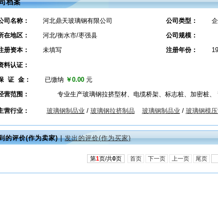
司档案
公司名称：
河北鼎天玻璃钢有限公司
公司类型：
企
所在地区：
河北/衡水市/枣强县
公司规模：
注册资本：
未填写
注册年份：
1
资料认证：
保 证 金：
已缴纳
￥0.00
元
经营范围：
专业生产玻璃钢拉挤型材、电缆桥架、标志桩、加密桩、 
主营行业：
玻璃钢制品业
/
玻璃钢拉挤制品
玻璃钢制品业
/
玻璃钢模压
到的评价(作为卖家)
|
发出的评价(作为买家)
第
1
页/共
0
页
首页
下一页
上一页
尾页